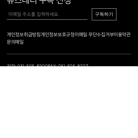
구독하기
10
/
-2
개인정보취급방침
개인정보보호규정
이메일 무단수집거부
이용약관
문의메일
전화: 051-505-8200
FAX: 051-505-8227
사업자 등록번호: 607-81-94462
주소: 부산광역시 연제구 법원로 32번길 19, 4층(거제동, 다성빌딩)
© 2026 IPTK. ALL RIGHTS RESERVED.